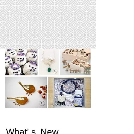
​What’ｓ New