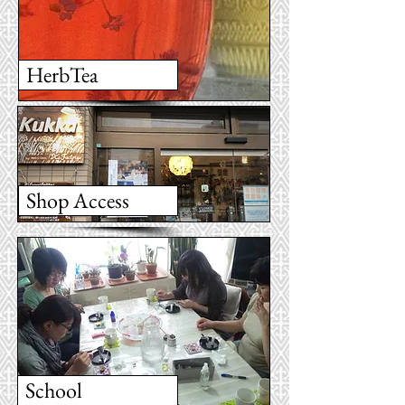
HerbTea
Shop Access
School